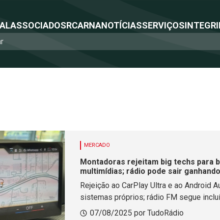
NAL
ASSOCIADOS
RCA
RNA
NOTÍCIAS
SERVIÇOS
INTEGRI
MERCADO
Montadoras rejeitam big techs para 
multimídias; rádio pode sair ganhand
Rejeição ao CarPlay Ultra e ao Android 
sistemas próprios; rádio FM segue incl
experiências embarcadas
07/08/2025 por TudoRádio