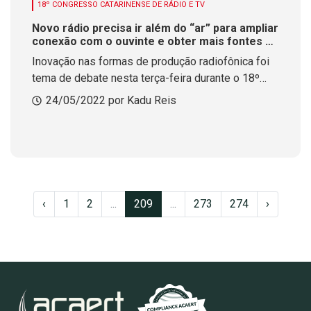
18º CONGRESSO CATARINENSE DE RÁDIO E TV
Novo rádio precisa ir além do “ar” para ampliar
conexão com o ouvinte e obter mais fontes de
renda
Inovação nas formas de produção radiofônica foi
tema de debate nesta terça-feira durante o 18º
Congresso Catarinense de Rádio e Televisão,
24/05/2022 por Kadu Reis
promovido pela ACAERT
‹
1
2
...
209
...
273
274
›