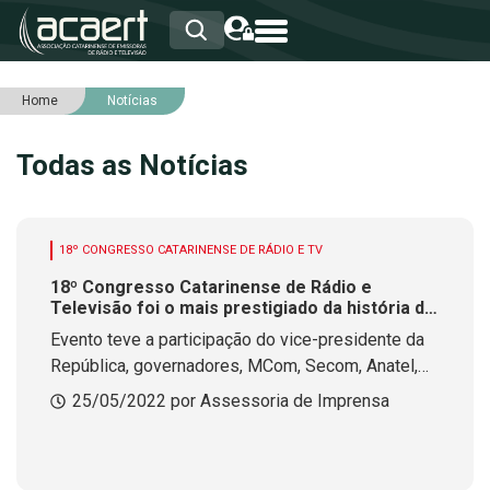
Home
Notícias
HOME
INSTITUCIONAL
Todas as Notícias
ASSOCIADOS
RCA
RNA
NOTÍCIAS
18º CONGRESSO CATARINENSE DE RÁDIO E TV
SERVIÇOS
18º Congresso Catarinense de Rádio e
INTEGRIDADE
Televisão foi o mais prestigiado da história da
entidade
Evento teve a participação do vice-presidente da
República, governadores, MCom, Secom, Anatel,
associações estaduais e radiodifusores
25/05/2022 por Assessoria de Imprensa