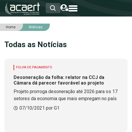
Home
Notícias
HOME
INSTITUCIONAL
Todas as Notícias
ASSOCIADOS
RCA
RNA
NOTÍCIAS
FOLHA DE PAGAMENTO
SERVIÇOS
Desoneração da folha: relator na CCJ da
INTEGRIDADE
Câmara dá parecer favorável ao projeto
Projeto prorroga desoneração até 2026 para os 17
setores da economia que mais empregam no país
07/10/2021 por G1