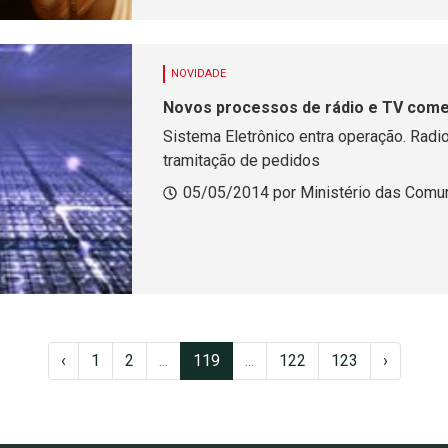
NOVIDADE
Novos processos de rádio e TV começ
Sistema Eletrônico entra operação. Radio
tramitação de pedidos
05/05/2014 por Ministério das Comu
‹
1
2
...
119
...
122
123
›